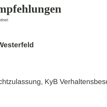
mpfehlungen
dnet:
Westerfeld
chtzulassung, KyB Verhaltensbes