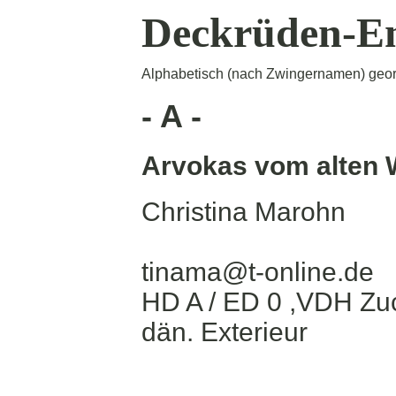
Deckrüden-E
Alphabetisch (nach Zwingernamen) geor
- A -
Arvokas vom alten 
Christina Marohn
tinama@t-online.de
HD A / ED 0 ,VDH Zu
dän. Exterieur