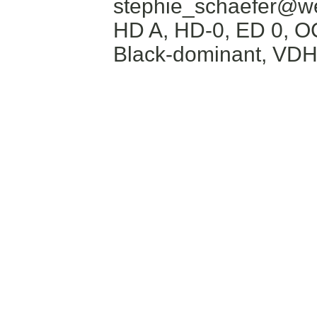
stephie_schaefer@w
HD A, HD-0, ED 0, O
Black-dominant, VDH-