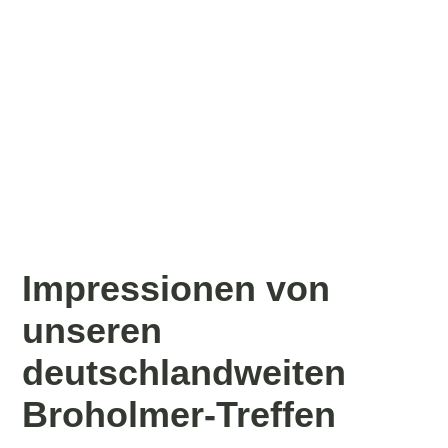
19468007_1919457024746585_1237497660751243634_o
19468022_1919457178079903_5879668029528906606_o
19477409_1919458641413090_5152379575631743469_o
19488548_1919456774746610_4271829768995624907_o
19488658_1919457481413206_2103603739507154787_o
Impressionen von
unseren
deutschlandweiten
Broholmer-Treffen