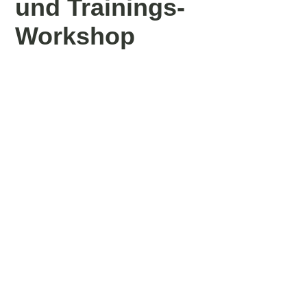
und Trainings-
Workshop
19452807_1919455514746736_5530980149950691245_o_1
19452922_1919457394746548_3042205701167061438_o
19453197_1919456814746606_4667541364171234970_o
19466253_1919457921413162_8158359646133726079_o
19466523_1919458381413116_7285482907753584906_o
19466628_1919455741413380_5150472785383628452_o
19466671_1919458531413101_364864944913588256_o
19467596_1919458271413127_5242065465207916117_o
19467602_1919458744746413_6180878845586653712_o
19467835_1919455654746722_7523232512832347347_o